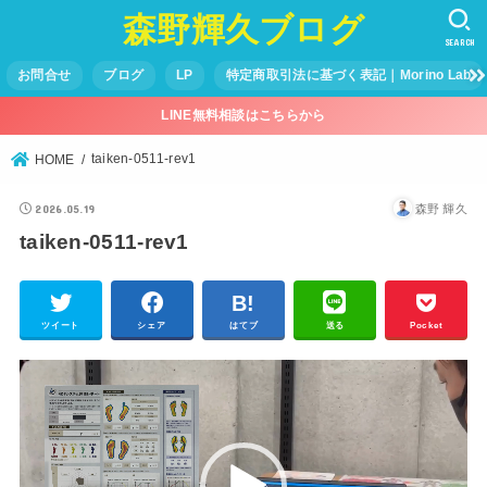
森野輝久ブログ
SEARCH
お問合せ
ブログ
LP
特定商取引法に基づく表記｜Morino Lab
LINE無料相談はこちらから
taiken-0511-rev1
HOME
2026.05.19
森野 輝久
taiken-0511-rev1
ツイート
シェア
はてブ
送る
Pocket
動
画
プ
レ