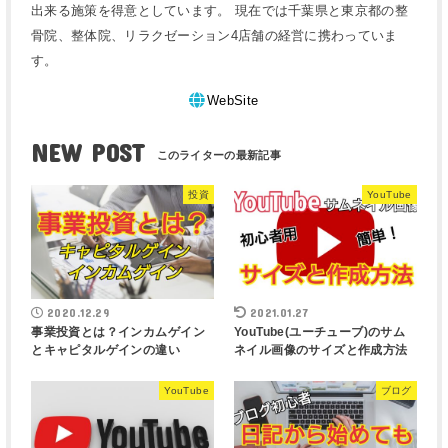
出来る施策を得意としています。 現在では千葉県と東京都の整
骨院、整体院、リラクゼーション4店舗の経営に携わっていま
す。
WebSite
NEW POST
投資
YouTube
2020.12.29
2021.01.27
事業投資とは？インカムゲイン
YouTube(ユーチューブ)のサム
とキャピタルゲインの違い
ネイル画像のサイズと作成方法
YouTube
ブログ