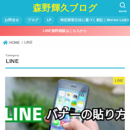
森野輝久ブログ
SEARCH
お問合せ
ブログ
LP
特定商取引法に基づく表記｜Morino Lab
LINE無料相談はこちらから
LINE
HOME
LINE
LINE