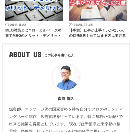
2019.11.22
2020.02.05
MEO対策とは？ローカルページ対
【事実】仕事が上手くいかない人
策でMEOのメリット・デメリット
の特徴5選！当てはまる方は要注意
ABOUT US
森野 輝久
鍼灸師、マッサージ師の国家資格を持ち自分でブログやランディ
ングページ制作、広告管理を行っています。特に無料や低価格で
出来る施策を得意としています。 現在では千葉県と東京都の整
骨院、整体院、リラクゼーション4店舗の経営に携わっていま