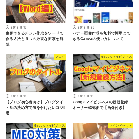
2019.11.15
2019.11.26
集客できるチラシ作成をワードで
バナー画像作成を無料で簡単にで
作る方法と５つの必要な要素を解
きるCanvaの使い方について
説
ブログ
Googleマイビジネス
2019.11.19
2019.11.16
【ブログ初心者向け】ブログタイ
Googleマイビジネスの新規登録！
トルの決め方で気を付けたいコツ9
オーナー確認まで【画像付き】
選
Googleマイビジネス
マインドセット