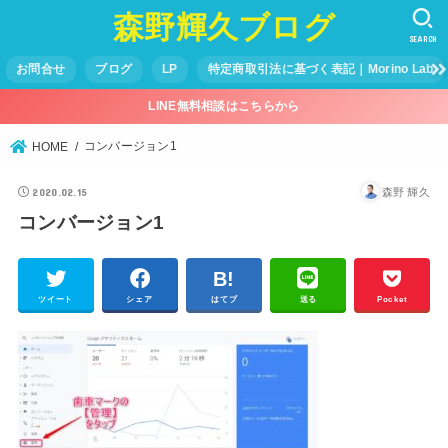
森野輝久ブログ
SEARCH
お問合せ
ブログ
LP
特定商取引法に基づく表記｜Morino Lab
LINE無料相談はこちらから
コンバージョン1
HOME
2020.02.15
森野 輝久
コンバージョン1
ツイート
シェア
はてブ
送る
Pocket