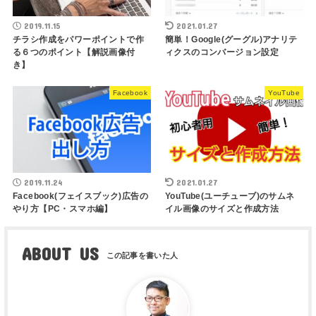
2019.11.15
2021.01.27
チラシ作成をパワーポイントで作
簡単！Google(グーグル)アナリテ
る６つのポイント【解説画像付
ィクスのコンバージョン設定
き】
Facebook
YouTube
2019.11.24
2021.01.27
Facebook(フェイスブック)広告の
YouTube(ユーチューブ)のサムネ
やり方【PC・スマホ編】
イル画像のサイズと作成方法
ABOUT US