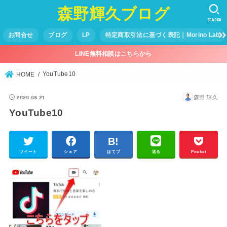
森野輝久ブログ
SEARCH
お問合せ
ブログ
LP
特定商取引法に基づく表記｜Morino Lab
LINE無料相談はこちらから
YouTube10
HOME
2020.08.21
森野 輝久
YouTube10
ツイート
シェア
はてブ
送る
Pocket