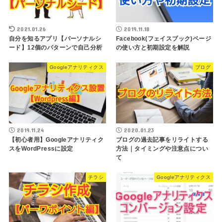
2021.01.26
2019.11.18
自分を知るアプリ【パーソナルシ
Facebook(フェイスブック)ページ
ード】12個のパターンで自己分析
の使い方と初期設定を解説
Googleアナリティクス
ブログ
2019.11.24
2020.01.23
【初心者用】Googleアナリティク
ブログの過去記事をリライトする
スをWordPressに設定
方法｜タイミングや注意点につい
て
チラシ
Googleアナリティクス