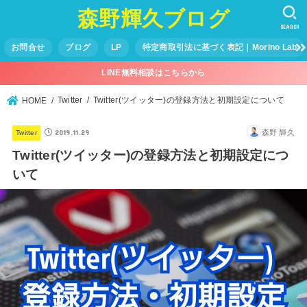
森野輝久ブログ
SEARCH
お問合せ
ブログ
LP
特定商取引法に基づく表記｜Morino Lab
LINE無料相談はこちらから
Twitter
Twitter(ツイッター)の登録方法と初期設定について
HOME
2019.11.29
森野 輝久
Twitter
Twitter(ツイッター)の登録方法と初期設定につ
いて