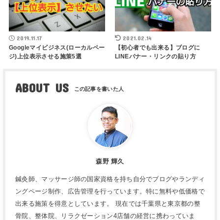
2019.11.17
2021.02.14
Googleマイビジネス(ローカルペー
【初心者でも出来る】ブログに
ジ)上位表示させる施策5選
LINEバナー・リンクの貼り方
ABOUT US
森野 輝久
鍼灸師、マッサージ師の国家資格を持ち自分でブログやランディ
ングページ制作、広告管理を行っています。特に無料や低価格で
出来る施策を得意としています。 現在では千葉県と東京都の整
骨院、整体院、リラクゼーション4店舗の経営に携わっていま