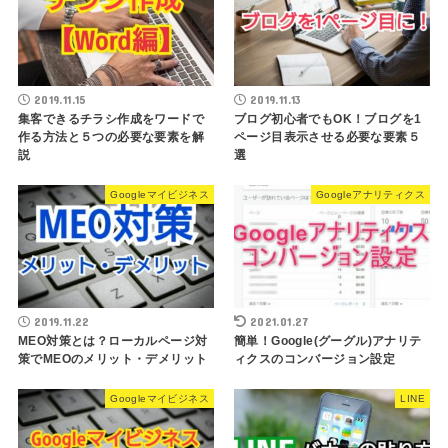
2019.11.15
2019.11.13
集客できるチラシ作成をワードで
ブログ初心者でもOK！ブログを1
作る方法と５つの必要な要素を解
ページ目表示させる必要な要素５
説
選
Googleマイビジネス
Googleアナリティクス
2019.11.22
2021.01.27
MEO対策とは？ローカルページ対
簡単！Google(グーグル)アナリテ
策でMEOのメリット・デメリット
ィクスのコンバージョン設定
Googleマイビジネス
LINE