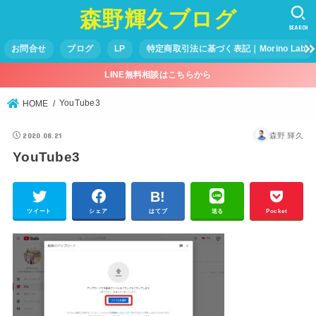
森野輝久ブログ
SEARCH
お問合せ
ブログ
LP
特定商取引法に基づく表記｜Morino Lab
LINE無料相談はこちらから
YouTube3
HOME
2020.08.21
森野 輝久
YouTube3
ツイート
シェア
はてブ
送る
Pocket