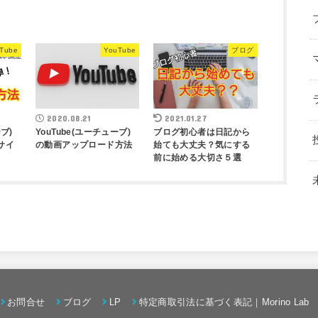
Tube
YouTube
ブログ
2020.08.21
2021.01.27
ブ)
YouTube(ユーチューブ)
ブログ初心者は日記から
サイ
の動画アップロード方法
始ても大丈夫？気にする
前に始める大切さ５選
お問合せ
ブログ
LP
特定商取引法に基づく表記｜Morino Lab