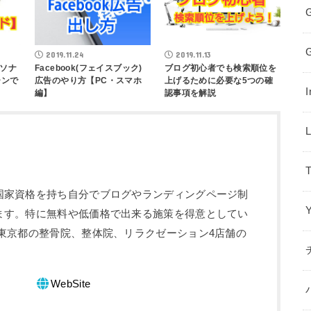
2019.11.24
2019.11.13
ソナ
Facebook(フェイスブック)
ブログ初心者でも検索順位を
ーンで
広告のやり方【PC・スマホ
上げるために必要な5つの確
編】
認事項を解説
T
国家資格を持ち自分でブログやランディングページ制
ます。特に無料や低価格で出来る施策を得意としてい
東京都の整骨院、整体院、リラクゼーション4店舗の
WebSite