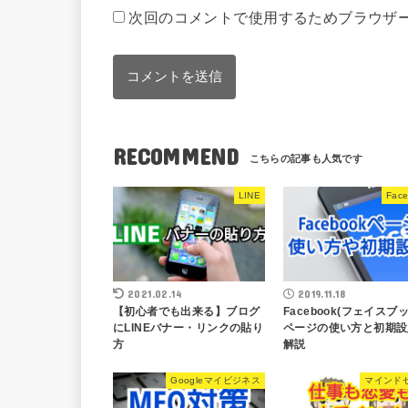
次回のコメントで使用するためブラウザ
RECOMMEND
LINE
Fac
2021.02.14
2019.11.18
【初心者でも出来る】ブログ
Facebook(フェイスブッ
にLINEバナー・リンクの貼り
ページの使い方と初期設
方
解説
Googleマイビジネス
マインド