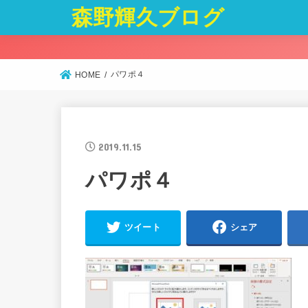
森野輝久ブログ
パワポ４
HOME
2019.11.15
パワポ４
ツイート
シェア