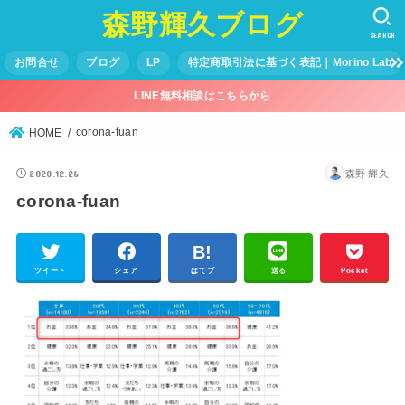
森野輝久ブログ
SEARCH
お問合せ
ブログ
LP
特定商取引法に基づく表記｜Morino Lab
LINE無料相談はこちらから
corona-fuan
HOME
2020.12.26
森野 輝久
corona-fuan
ツイート
シェア
はてブ
送る
Pocket