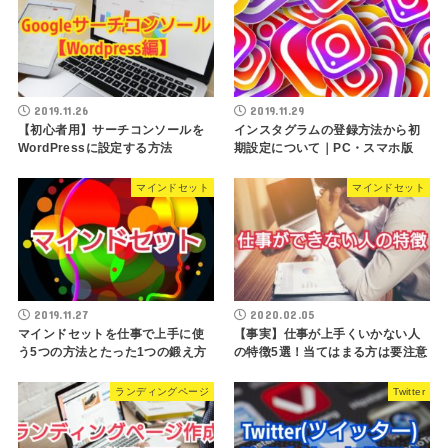
2019.11.26
2019.11.29
【初心者用】サーチコンソールを
インスタグラムの登録方法から初
WordPressに設定する方法
期設定について｜PC・スマホ版
マインドセット
マインドセット
2019.11.27
2020.02.05
マインドセットを仕事で上手に使
【事実】仕事が上手くいかない人
う5つの方法とたった1つの鍛え方
の特徴5選！当てはまる方は要注意
ランディングページ
Twitter