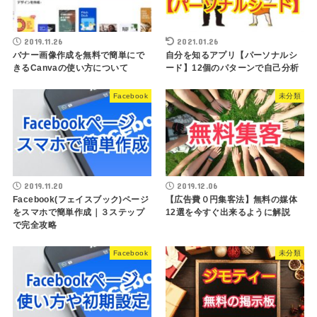
2019.11.26
2021.01.26
バナー画像作成を無料で簡単にで
自分を知るアプリ【パーソナルシ
きるCanvaの使い方について
ード】12個のパターンで自己分析
Facebook
未分類
2019.11.20
2019.12.06
Facebook(フェイスブック)ページ
【広告費０円集客法】無料の媒体
をスマホで簡単作成｜３ステップ
12選を今すぐ出来るように解説
で完全攻略
Facebook
未分類