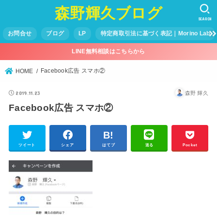
森野輝久ブログ
SEARCH
お問合せ
ブログ
LP
特定商取引法に基づく表記｜Morino Lab
LINE無料相談はこちらから
Facebook広告 スマホ②
HOME
2019.11.23
森野 輝久
Facebook広告 スマホ②
ツイート
シェア
はてブ
送る
Pocket