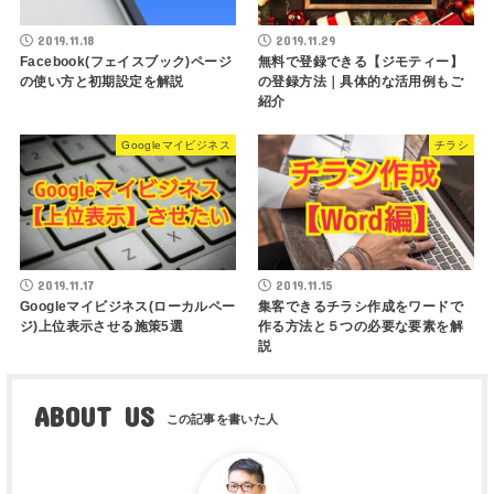
2019.11.18
2019.11.29
Facebook(フェイスブック)ページ
無料で登録できる【ジモティー】
の使い方と初期設定を解説
の登録方法｜具体的な活用例もご
紹介
Googleマイビジネス
チラシ
2019.11.17
2019.11.15
Googleマイビジネス(ローカルペー
集客できるチラシ作成をワードで
ジ)上位表示させる施策5選
作る方法と５つの必要な要素を解
説
ABOUT US