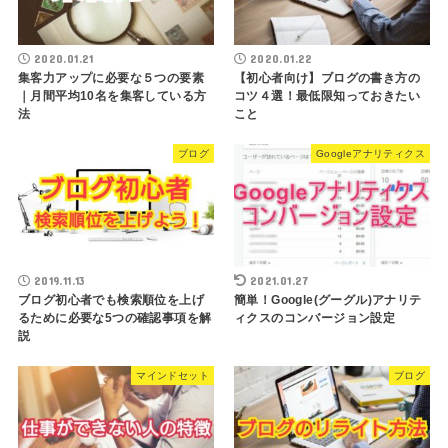
2020.01.21
2020.01.22
集客力アップに必要な５つの要素
【初心者向け】ブログの書き方の
｜月間平均10名を集客している方
コツ４選！最低限知っておきたい
法
こと
ブログ
Googleアナリティクス
2019.11.13
2021.01.27
ブログ初心者でも検索順位を上げ
簡単！Google(グーグル)アナリテ
るために必要な5つの確認事項を解
ィクスのコンバージョン設定
説
マインドセット
ブログ