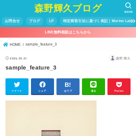
森野輝久ブログ
SEARCH
お問合せ
ブログ
LP
特定商取引法に基づく表記｜Morino Lab
LINE無料相談はこちらから
sample_feature_3
HOME
2026.05.21
森野 輝久
sample_feature_3
ツイート
シェア
はてブ
送る
Pocket