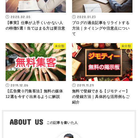
2020.02.05
2020.01.23
【事実】仕事が上手くいかない人
ブログの過去記事をリライトする
の特徴5選！当てはまる方は要注意
方法｜タイミングや注意点につい
て
未分類
未分類
2019.12.06
2019.11.29
【広告費０円集客法】無料の媒体
無料で登録できる【ジモティー】
12選を今すぐ出来るように解説
の登録方法｜具体的な活用例もご
紹介
ABOUT US