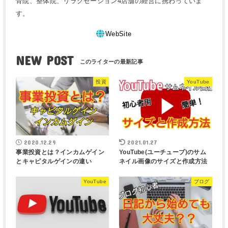
骨院、整体院、リラクゼーション4店舗の経営に携わっていま
す。
WebSite
NEW POST
投資
YouTube
2020.12.29
2021.01.27
事業投資とは？インカムゲイン
YouTube(ユーチューブ)のサム
とキャピタルゲインの違い
ネイル画像のサイズと作成方法
YouTube
ブログ