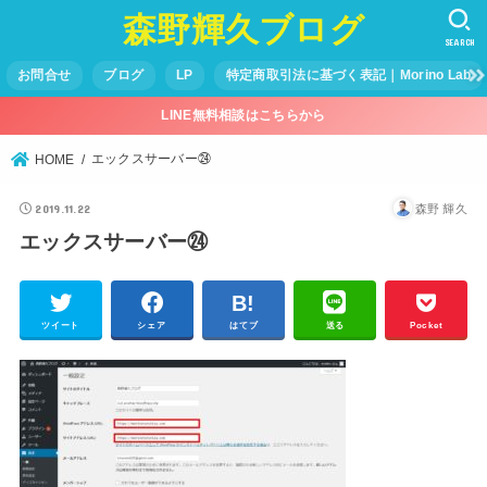
森野輝久ブログ
SEARCH
お問合せ
ブログ
LP
特定商取引法に基づく表記｜Morino Lab
LINE無料相談はこちらから
エックスサーバー㉔
HOME
2019.11.22
森野 輝久
エックスサーバー㉔
ツイート
シェア
はてブ
送る
Pocket