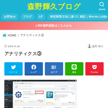
森野輝久ブログ
SEARCH
お問合せ
ブログ
LP
特定商取引法に基づく表記｜Morino Lab
LINE無料相談はこちらから
アナリティクス③
HOME
2019.11.24
森野 輝久
アナリティクス③
ツイート
シェア
はてブ
送る
Pocket