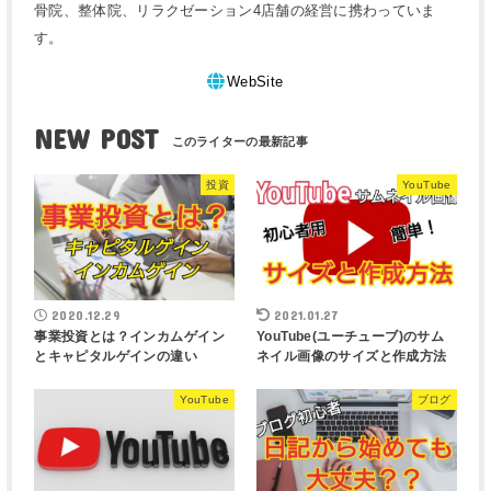
骨院、整体院、リラクゼーション4店舗の経営に携わっていま
す。
WebSite
NEW POST
投資
YouTube
2020.12.29
2021.01.27
事業投資とは？インカムゲイン
YouTube(ユーチューブ)のサム
とキャピタルゲインの違い
ネイル画像のサイズと作成方法
YouTube
ブログ