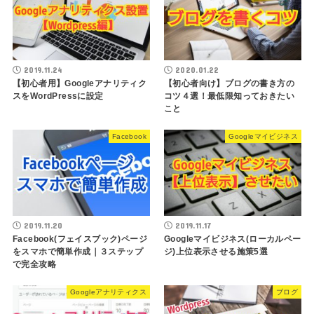
2019.11.24
2020.01.22
【初心者用】Googleアナリティク
【初心者向け】ブログの書き方の
スをWordPressに設定
コツ４選！最低限知っておきたい
こと
Facebook
Googleマイビジネス
2019.11.20
2019.11.17
Facebook(フェイスブック)ページ
Googleマイビジネス(ローカルペー
をスマホで簡単作成｜３ステップ
ジ)上位表示させる施策5選
で完全攻略
Googleアナリティクス
ブログ