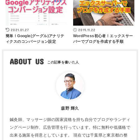
2021.01.27
2019.11.22
簡単！Google(グーグル)アナリテ
WordPress初心者！エックスサー
ィクスのコンバージョン設定
バーでブログを作成する手順
ABOUT US
森野 輝久
鍼灸師、マッサージ師の国家資格を持ち自分でブログやランディ
ングページ制作、広告管理を行っています。特に無料や低価格で
出来る施策を得意としています。 現在では千葉県と東京都の整