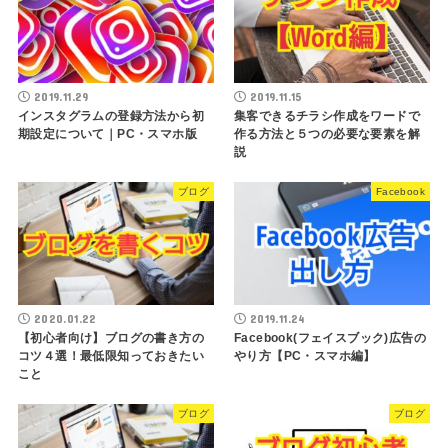
2019.11.29
2019.11.15
インスタグラムの登録方法から初
集客できるチラシ作成をワードで
期設定について｜PC・スマホ版
作る方法と５つの必要な要素を解
説
ブログ
Facebook
2020.01.22
2019.11.24
【初心者向け】ブログの書き方の
Facebook(フェイスブック)広告の
コツ４選！最低限知っておきたい
やり方【PC・スマホ編】
こと
ブログ
ブログ