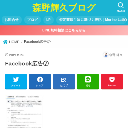
森野輝久ブログ
SEARCH
お問合せ
ブログ
LP
特定商取引法に基づく表記｜Morino Lab
LINE無料相談はこちらから
Facebook広告⑦
HOME
2019.11.23
森野 輝久
Facebook広告⑦
ツイート
シェア
はてブ
送る
Pocket