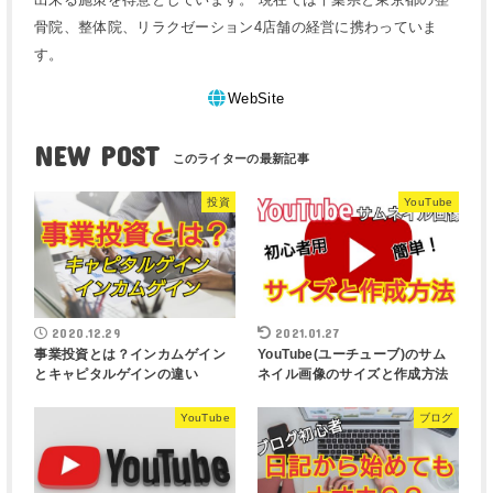
骨院、整体院、リラクゼーション4店舗の経営に携わっていま
す。
WebSite
NEW POST
投資
YouTube
2020.12.29
2021.01.27
事業投資とは？インカムゲイン
YouTube(ユーチューブ)のサム
とキャピタルゲインの違い
ネイル画像のサイズと作成方法
YouTube
ブログ