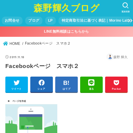
森野輝久ブログ
SEARCH
お問合せ
ブログ
LP
特定商取引法に基づく表記｜Morino Lab
LINE無料相談はこちらから
Facebookページ スマホ２
HOME
2019.11.18
森野 輝久
Facebookページ スマホ２
ツイート
シェア
はてブ
送る
Pocket