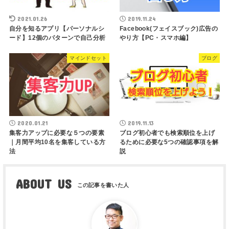
2021.01.26
2019.11.24
自分を知るアプリ【パーソナルシ
Facebook(フェイスブック)広告の
ード】12個のパターンで自己分析
やり方【PC・スマホ編】
マインドセット
ブログ
2020.01.21
2019.11.13
集客力アップに必要な５つの要素
ブログ初心者でも検索順位を上げ
｜月間平均10名を集客している方
るために必要な5つの確認事項を解
法
説
ABOUT US