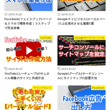
2019.11.20
2019.11.17
Facebook(フェイスブック)ページ
Googleマイビジネス(ローカルペー
をスマホで簡単作成｜３ステップ
ジ)上位表示させる施策5選
で完全攻略
YouTube
Googleサーチコンソール
2021.01.27
2021.01.27
YouTube(ユーチューブ)のサムネ
Google(グーグル)サーチコンソー
イル画像のサイズと作成方法
ルにサイトマップの設置方法
マインドセット
Facebook