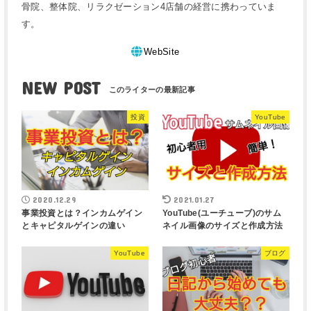
骨院、整体院、リラクゼーション4店舗の経営に携わっていま
す。
WebSite
NEW POST
投資
YouTube
2020.12.29
2021.01.27
事業投資とは？インカムゲイン
YouTube(ユーチューブ)のサム
とキャピタルゲインの違い
ネイル画像のサイズと作成方法
YouTube
ブログ