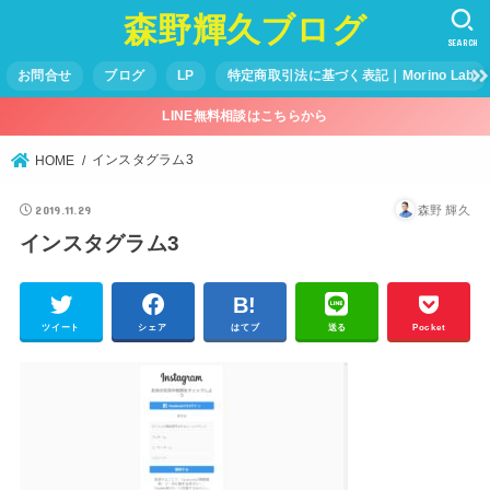
森野輝久ブログ
SEARCH
お問合せ
ブログ
LP
特定商取引法に基づく表記｜Morino Lab
LINE無料相談はこちらから
インスタグラム3
HOME
2019.11.29
森野 輝久
インスタグラム3
ツイート
シェア
はてブ
送る
Pocket