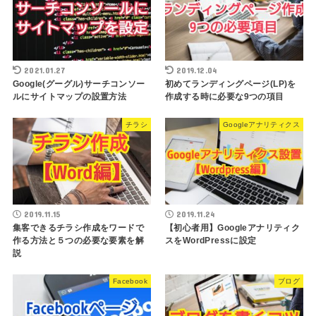
2021.01.27
2019.12.04
Google(グーグル)サーチコンソー
初めてランディングページ(LP)を
ルにサイトマップの設置方法
作成する時に必要な9つの項目
チラシ
Googleアナリティクス
2019.11.15
2019.11.24
集客できるチラシ作成をワードで
【初心者用】Googleアナリティク
作る方法と５つの必要な要素を解
スをWordPressに設定
説
Facebook
ブログ