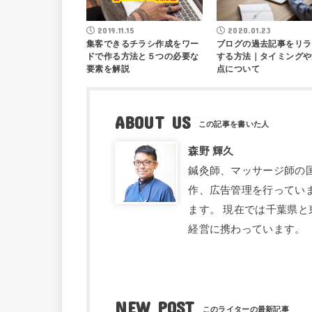
2019.11.15
2020.01.23
集客できるチラシ作成をワー
ブログの過去記事をリラ
ドで作る方法と５つの必要な
する方法｜タイミングや
要素を解説
点について
ABOUT US
森野 輝久
鍼灸師、マッサージ師の
作、広告管理を行ってい
ます。 現在では千葉県と
経営に携わっています。
NEW POST