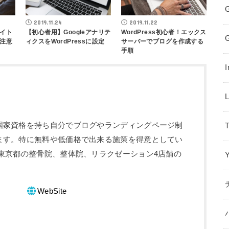
2019.11.24
2019.11.22
イト
【初心者用】Googleアナリテ
WordPress初心者！エックス
注意
ィクスをWordPressに設定
サーバーでブログを作成する
手順
国家資格を持ち自分でブログやランディングページ制
T
ます。特に無料や低価格で出来る施策を得意としてい
東京都の整骨院、整体院、リラクゼーション4店舗の
WebSite