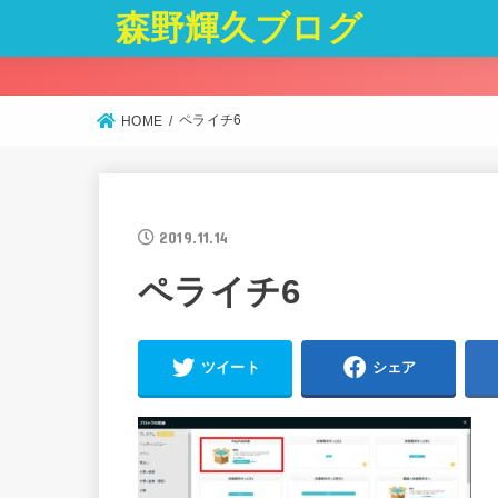
森野輝久ブログ
ペライチ6
HOME
2019.11.14
ペライチ6
ツイート
シェア