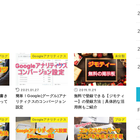
ブログ
Googleアナリティクス
未分類
2021.01.27
2019.11.29
書き
簡単！Google(グーグル)アナ
無料で登録できる【ジモティ
って
リティクスのコンバージョン
ー】の登録方法｜具体的な活
設定
用例もご紹介
ブログ
Googleアナリティクス
ブログ