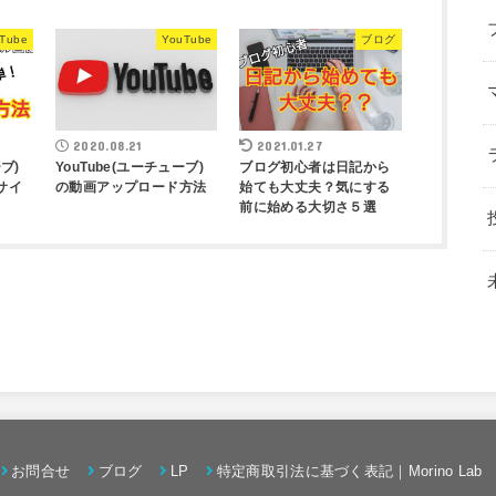
Tube
YouTube
ブログ
2020.08.21
2021.01.27
ブ)
YouTube(ユーチューブ)
ブログ初心者は日記から
サイ
の動画アップロード方法
始ても大丈夫？気にする
前に始める大切さ５選
お問合せ
ブログ
LP
特定商取引法に基づく表記｜Morino Lab