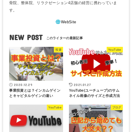
骨院、整体院、リラクゼーション4店舗の経営に携わっていま
す。
WebSite
NEW POST
投資
YouTube
2020.12.29
2021.01.27
事業投資とは？インカムゲイン
YouTube(ユーチューブ)のサム
とキャピタルゲインの違い
ネイル画像のサイズと作成方法
YouTube
ブログ