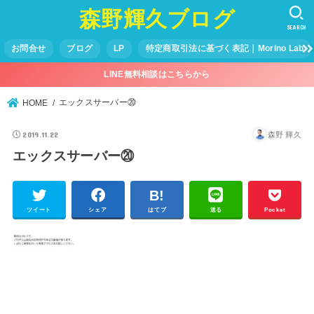
森野輝久ブログ
SEARCH
お問合せ
ブログ
LP
特定商取引法に基づく表記｜Morino Lab
LINE無料相談はこちらから
エックスサーバー⑳
HOME
2019.11.22
森野 輝久
エックスサーバー⑳
ツイート
シェア
はてブ
送る
Pocket