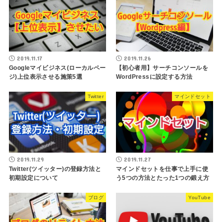
2019.11.17
2019.11.26
Googleマイビジネス(ローカルペー
【初心者用】サーチコンソールを
ジ)上位表示させる施策5選
WordPressに設定する方法
Twitter
マインドセット
2019.11.29
2019.11.27
Twitter(ツイッター)の登録方法と
マインドセットを仕事で上手に使
初期設定について
う5つの方法とたった1つの鍛え方
ブログ
YouTube