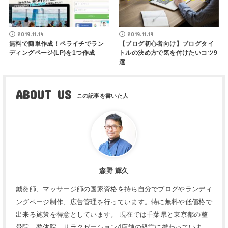
2019.11.14
2019.11.19
無料で簡単作成！ペライチでラン
【ブログ初心者向け】ブログタイ
ディングページ(LP)を1つ作成
トルの決め方で気を付けたいコツ9
選
ABOUT US
森野 輝久
鍼灸師、マッサージ師の国家資格を持ち自分でブログやランディ
ングページ制作、広告管理を行っています。特に無料や低価格で
出来る施策を得意としています。 現在では千葉県と東京都の整
骨院、整体院、リラクゼーション4店舗の経営に携わっていま