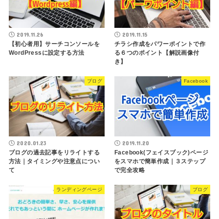
2019.11.26
2019.11.15
【初心者用】サーチコンソールを
チラシ作成をパワーポイントで作
WordPressに設定する方法
る６つのポイント【解説画像付
き】
ブログ
Facebook
2020.01.23
2019.11.20
ブログの過去記事をリライトする
Facebook(フェイスブック)ページ
方法｜タイミングや注意点につい
をスマホで簡単作成｜３ステップ
て
で完全攻略
ランディングページ
ブログ