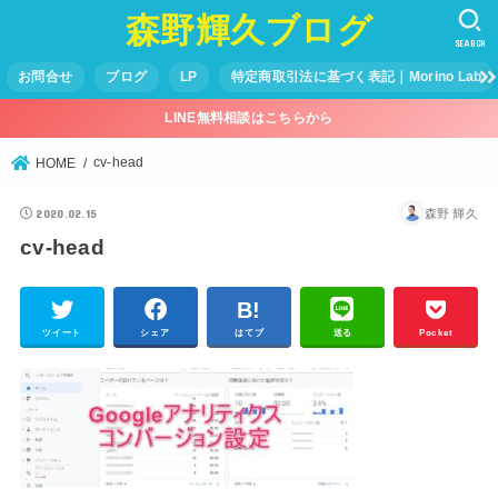
森野輝久ブログ
SEARCH
お問合せ
ブログ
LP
特定商取引法に基づく表記｜Morino Lab
LINE無料相談はこちらから
cv-head
HOME
2020.02.15
森野 輝久
cv-head
ツイート
シェア
はてブ
送る
Pocket