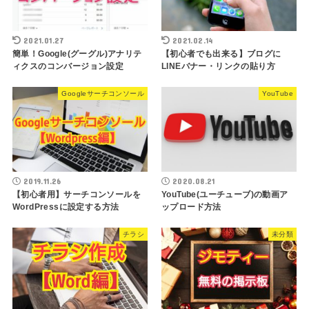
2021.01.27
2021.02.14
簡単！Google(グーグル)アナリテ
【初心者でも出来る】ブログに
ィクスのコンバージョン設定
LINEバナー・リンクの貼り方
Googleサーチコンソール
YouTube
2019.11.26
2020.08.21
【初心者用】サーチコンソールを
YouTube(ユーチューブ)の動画ア
WordPressに設定する方法
ップロード方法
チラシ
未分類