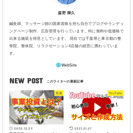
森野 輝久
鍼灸師、マッサージ師の国家資格を持ち自分でブログやランディ
ングページ制作、広告管理を行っています。特に無料や低価格で
出来る施策を得意としています。 現在では千葉県と東京都の整
骨院、整体院、リラクゼーション4店舗の経営に携わっていま
す。
WebSite
NEW POST
投資
YouTube
2020.12.29
2021.01.27