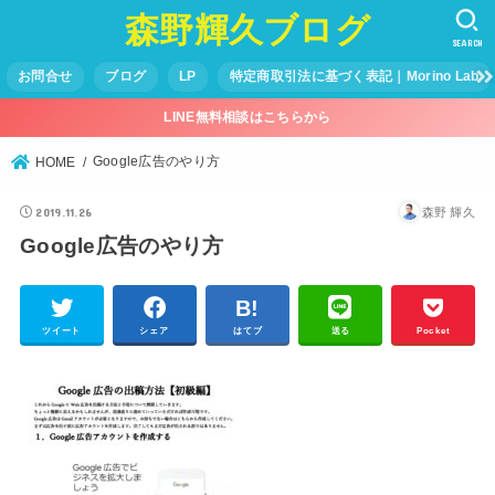
森野輝久ブログ
SEARCH
お問合せ
ブログ
LP
特定商取引法に基づく表記｜Morino Lab
LINE無料相談はこちらから
Google広告のやり方
HOME
2019.11.26
森野 輝久
Google広告のやり方
ツイート
シェア
はてブ
送る
Pocket