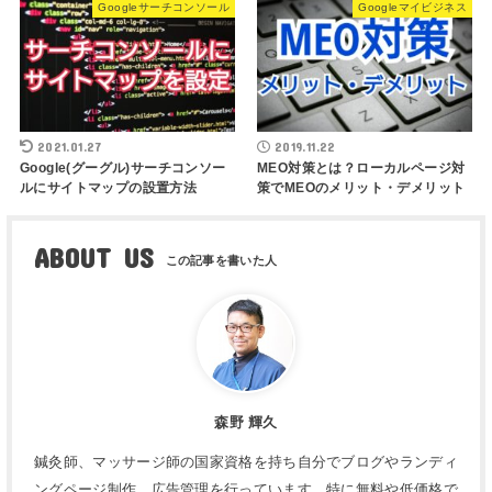
Googleサーチコンソール
Googleマイビジネス
2021.01.27
2019.11.22
Google(グーグル)サーチコンソー
MEO対策とは？ローカルページ対
ルにサイトマップの設置方法
策でMEOのメリット・デメリット
ABOUT US
森野 輝久
鍼灸師、マッサージ師の国家資格を持ち自分でブログやランディ
ングページ制作、広告管理を行っています。特に無料や低価格で