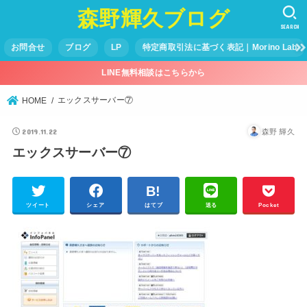
森野輝久ブログ
SEARCH
お問合せ
ブログ
LP
特定商取引法に基づく表記｜Morino Lab
LINE無料相談はこちらから
エックスサーバー⑦
HOME
2019.11.22
森野 輝久
エックスサーバー⑦
ツイート
シェア
はてブ
送る
Pocket