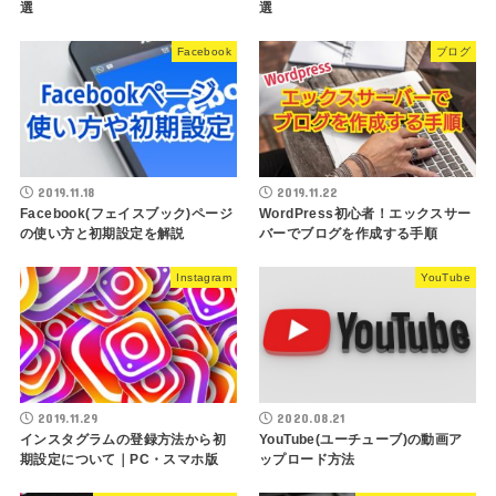
選
選
Facebook
ブログ
2019.11.18
2019.11.22
Facebook(フェイスブック)ページ
WordPress初心者！エックスサー
の使い方と初期設定を解説
バーでブログを作成する手順
Instagram
YouTube
2019.11.29
2020.08.21
インスタグラムの登録方法から初
YouTube(ユーチューブ)の動画ア
期設定について｜PC・スマホ版
ップロード方法