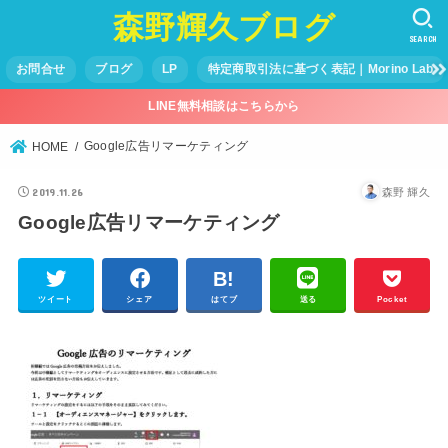
森野輝久ブログ
SEARCH
お問合せ
ブログ
LP
特定商取引法に基づく表記｜Morino Lab
LINE無料相談はこちらから
Google広告リマーケティング
HOME
2019.11.26
森野 輝久
Google広告リマーケティング
ツイート
シェア
はてブ
送る
Pocket