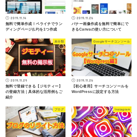
2019.11.14
2019.11.26
無料で簡単作成！ペライチでラン
バナー画像作成を無料で簡単にで
ディングページ(LP)を1つ作成
きるCanvaの使い方について
未分類
Googleサーチコンソール
2019.11.29
2019.11.26
無料で登録できる【ジモティー】
【初心者用】サーチコンソールを
の登録方法｜具体的な活用例もご
WordPressに設定する方法
紹介
ブログ
Instagram