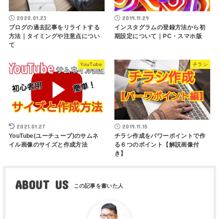
2020.01.23
2019.11.29
ブログの過去記事をリライトする
インスタグラムの登録方法から初
方法｜タイミングや注意点につい
期設定について｜PC・スマホ版
て
YouTube
チラシ
2021.01.27
2019.11.15
YouTube(ユーチューブ)のサムネ
チラシ作成をパワーポイントで作
イル画像のサイズと作成方法
る６つのポイント【解説画像付
き】
ABOUT US