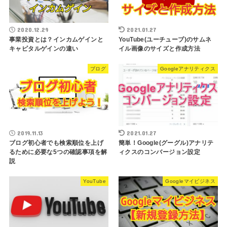
2020.12.29
2021.01.27
事業投資とは？インカムゲインと
YouTube(ユーチューブ)のサムネ
キャピタルゲインの違い
イル画像のサイズと作成方法
ブログ
Googleアナリティクス
2019.11.13
2021.01.27
ブログ初心者でも検索順位を上げ
簡単！Google(グーグル)アナリテ
るために必要な5つの確認事項を解
ィクスのコンバージョン設定
説
YouTube
Googleマイビジネス