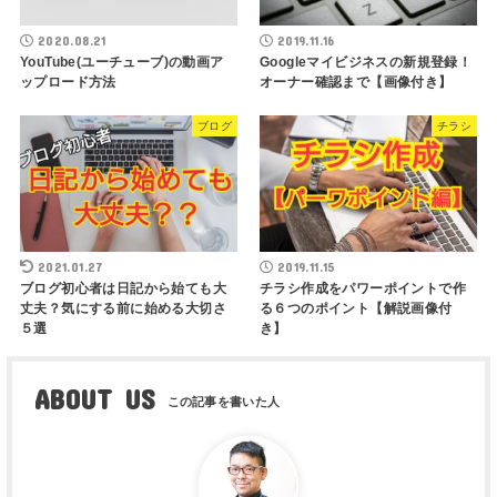
2020.08.21
2019.11.16
YouTube(ユーチューブ)の動画ア
Googleマイビジネスの新規登録！
ップロード方法
オーナー確認まで【画像付き】
ブログ
チラシ
2021.01.27
2019.11.15
ブログ初心者は日記から始ても大
チラシ作成をパワーポイントで作
丈夫？気にする前に始める大切さ
る６つのポイント【解説画像付
５選
き】
ABOUT US