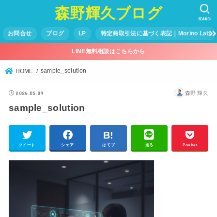
森野輝久ブログ
SEARCH
お問合せ
ブログ
LP
特定商取引法に基づく表記｜Morino Lab
LINE無料相談はこちらから
sample_solution
HOME
2026.05.09
森野 輝久
sample_solution
ツイート
シェア
はてブ
送る
Pocket